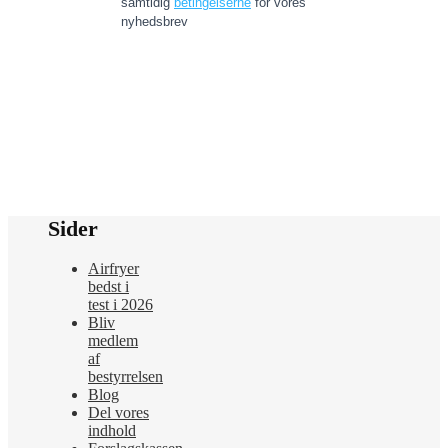
Sider
Airfryer
bedst i
test i 2026
Bliv
medlem
af
bestyrrelsen
Blog
Del vores
indhold