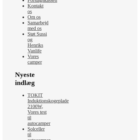
Forslagskassen
Kontakt
os
Om os
Samarbejd
med os
Støt Sussi
og
Henriks
Vanlife
Vores
camper
Nyeste
indlæg
TOKIT
Induktionskogeplade
2100W,
Vores test
til
autocamper
Solceller
til