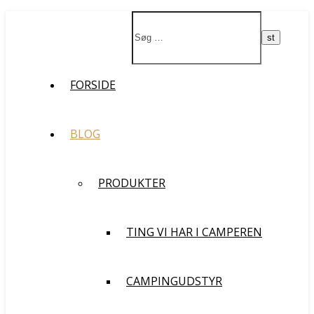
Støt vores rejse og filmprojekt
Ja da!
FORSIDE
BLOG
PRODUKTER
TING VI HAR I CAMPEREN
CAMPINGUDSTYR