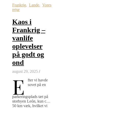
Frankrig
,
Lande
,
Vores
rejse
Kaos i
Frankrig –
vanlife
oplevelser
på godt og
ond
august 29, 2025
/
E
fter vi havde
sovet på en
parkeringsplads tæt på
storbyen León, kun ca.
50 km væk, hvilket vi
normalt aldrig gør, da vi