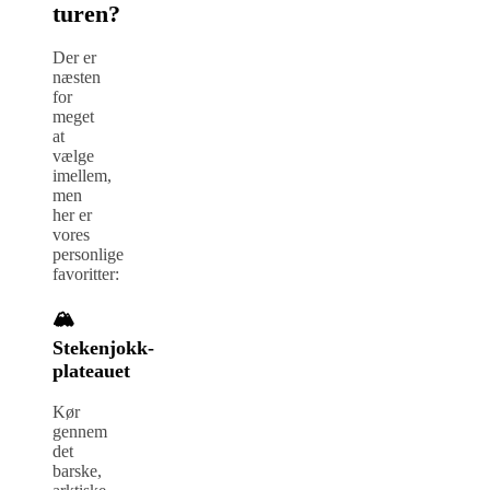
turen?
Der er
næsten
for
meget
at
vælge
imellem,
men
her er
vores
personlige
favoritter:
🏔️
Stekenjokk-
plateauet
Kør
gennem
det
barske,