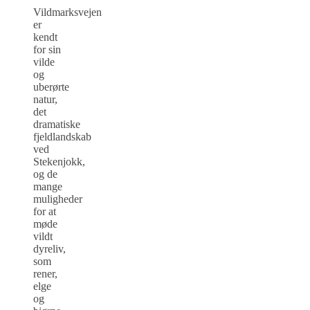
Vildmarksvejen
er
kendt
for sin
vilde
og
uberørte
natur,
det
dramatiske
fjeldlandskab
ved
Stekenjokk,
og de
mange
muligheder
for at
møde
vildt
dyreliv,
som
rener,
elge
og