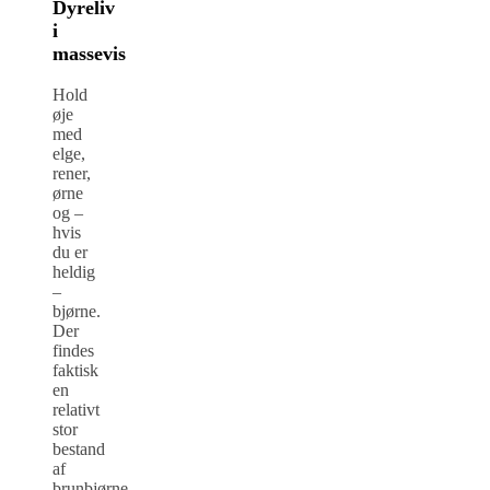
Dyreliv
i
massevis
Hold
øje
med
elge,
rener,
ørne
og –
hvis
du er
heldig
–
bjørne.
Der
findes
faktisk
en
relativt
stor
bestand
af
brunbjørne