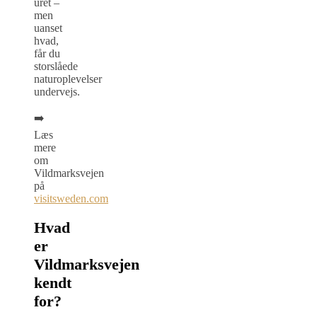
uret –
men
uanset
hvad,
får du
storslåede
naturoplevelser
undervejs.
➡️
Læs
mere
om
Vildmarksvejen
på
visitsweden.com
Hvad
er
Vildmarksvejen
kendt
for?