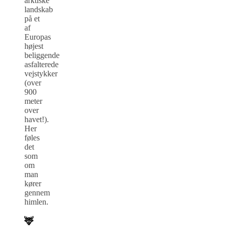
arktiske
landskab
på et
af
Europas
højest
beliggende
asfalterede
vejstykker
(over
900
meter
over
havet!).
Her
føles
det
som
om
man
kører
gennem
himlen.
🦌