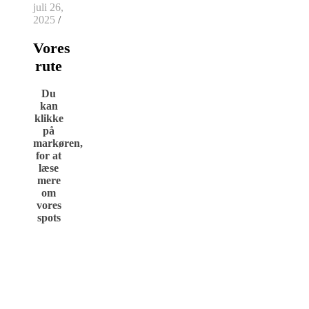
juli 26,
2025
/
Vores
rute
Du
kan
klikke
på
markøren,
for at
læse
mere
om
vores
spots