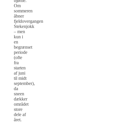
bjørne.
Om
sommeren
åbner
fjeldovergangen
Stekenjokk
– men
kun i
en
begrænset
periode
(ofte
fra
starten
af juni
til midt
september),
da
sneen
dækker
området
store
dele af
året.