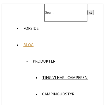
Støt vores rejse og filmprojekt
Ja da!
FORSIDE
BLOG
PRODUKTER
TING VI HAR I CAMPEREN
CAMPINGUDSTYR