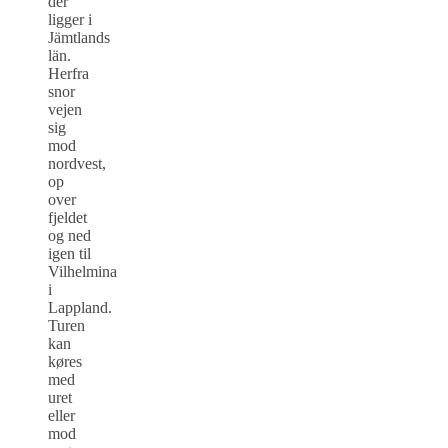
der
ligger i
Jämtlands
län.
Herfra
snor
vejen
sig
mod
nordvest,
op
over
fjeldet
og ned
igen til
Vilhelmina
i
Lappland.
Turen
kan
køres
med
uret
eller
mod