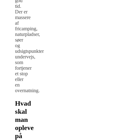
god
tid.
Der er
massere
af
fricamping,
naturpladser,
søer
og
udsigtspunkter
undervejs,
som
fortjener
et stop
eller
en
overnatning.
Hvad
skal
man
opleve
på