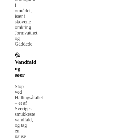
i
området,
især i
skovene
omkring
Jormvattnet
og
Gäddede.
💦
Vandfald
og
søer
Stop
ved
Hällingsåfallet
– et af
Sveriges
smukkeste
vandfald,
og tag
en
pause