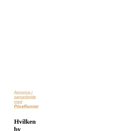
Annonce i
samarbejde
med
PriceRunner
Hvilken
by