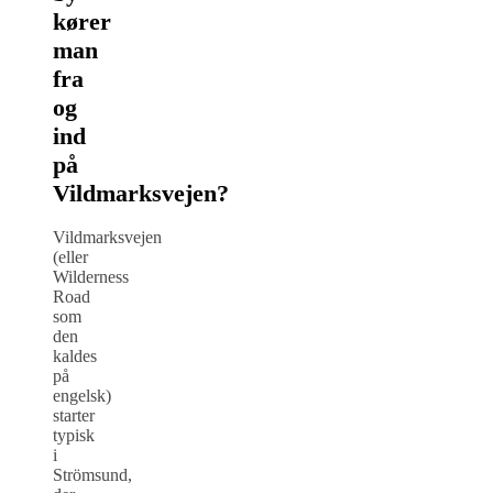
kører
man
fra
og
ind
på
Vildmarksvejen?
Vildmarksvejen
(eller
Wilderness
Road
som
den
kaldes
på
engelsk)
starter
typisk
i
Strömsund,