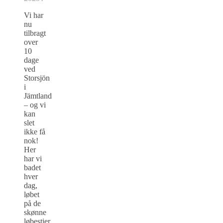
Vi har
nu
tilbragt
over
10
dage
ved
Storsjön
i
Jämtland
– og vi
kan
slet
ikke få
nok!
Her
har vi
badet
hver
dag,
løbet
på de
skønne
løbestier