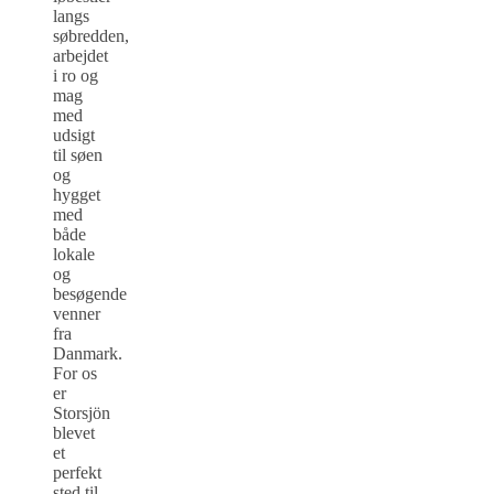
langs
søbredden,
arbejdet
i ro og
mag
med
udsigt
til søen
og
hygget
med
både
lokale
og
besøgende
venner
fra
Danmark.
For os
er
Storsjön
blevet
et
perfekt
sted til