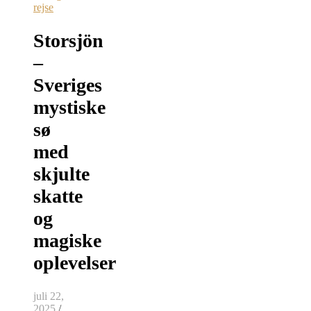
rejse
Storsjön
–
Sveriges
mystiske
sø
med
skjulte
skatte
og
magiske
oplevelser
juli 22,
2025
/