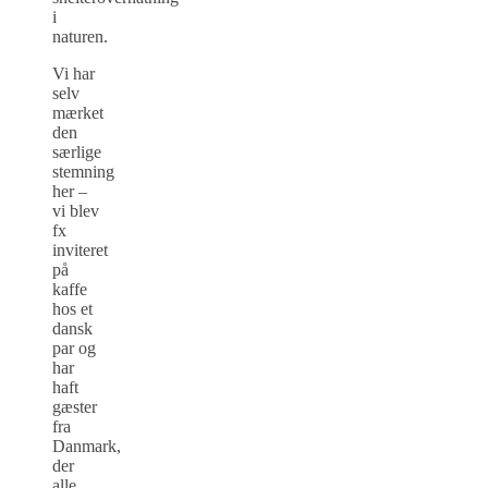
i
naturen.
Vi har
selv
mærket
den
særlige
stemning
her –
vi blev
fx
inviteret
på
kaffe
hos et
dansk
par og
har
haft
gæster
fra
Danmark,
der
alle