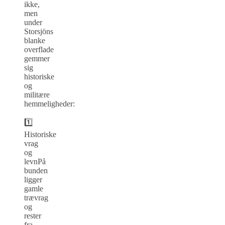
ikke,
men
under
Storsjöns
blanke
overflade
gemmer
sig
historiske
og
militære
hemmeligheder:
1️⃣
Historiske
vrag
og
levnPå
bunden
ligger
gamle
trævrag
og
rester
fra