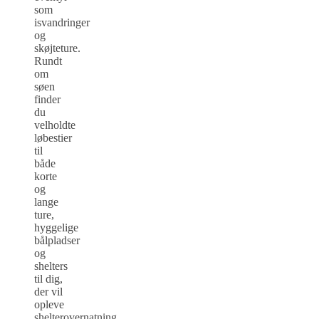
som
isvandringer
og
skøjteture.
Rundt
om
søen
finder
du
velholdte
løbestier
til
både
korte
og
lange
ture,
hyggelige
bålpladser
og
shelters
til dig,
der vil
opleve
shelterovernatning