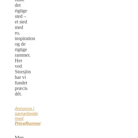
det
rigtige
sted –
et sted
med
ro,
inspiration
og de
rigtige
rammer.
Her
ved
Storsjön
har vi
fundet
præcis
dét.
Annonce i
samarbejde
med
PriceRunner
Men