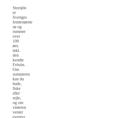
Storsjön
er
Sveriges
femtestørste
sø og
rummer
over
100
øer,
inkl.
den
kendte
Frösön.
Om
sommeren
kan du
bade,
fiske
eller
sejle,
og om
vinteren
venter
eventyr