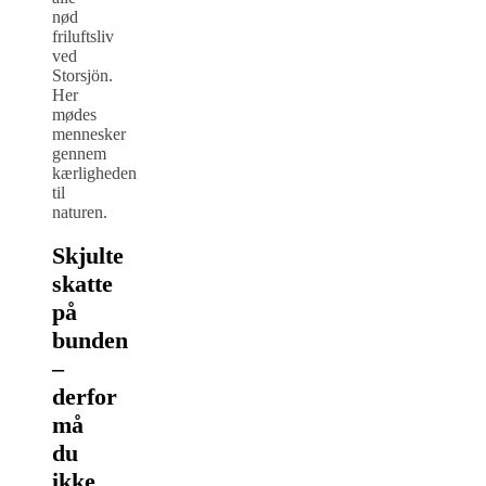
nød
friluftsliv
ved
Storsjön.
Her
mødes
mennesker
gennem
kærligheden
til
naturen.
Skjulte
skatte
på
bunden
–
derfor
må
du
ikke