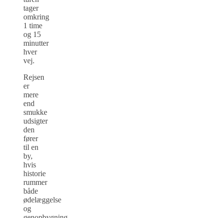
tager
omkring
1 time
og 15
minutter
hver
vej.
Rejsen
er
mere
end
smukke
udsigter
den
fører
til en
by,
hvis
historie
rummer
både
ødelæggelse
og
genopbygning.