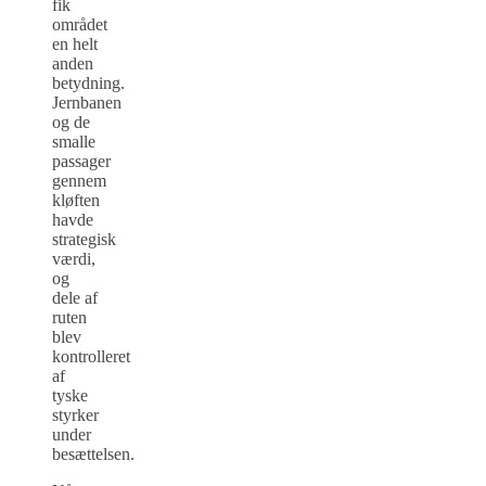
fik
området
en helt
anden
betydning.
Jernbanen
og de
smalle
passager
gennem
kløften
havde
strategisk
værdi,
og
dele af
ruten
blev
kontrolleret
af
tyske
styrker
under
besættelsen.