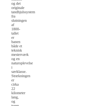
og det
originale
tandhjulssystem
fra
slutningen
af
1800-
tallet
er
banen
både et
teknisk
mesterværk
og en
naturoplevelse
i
særklasse.
Strækningen
er
cirka
22
kilometer
lang,
og
turen