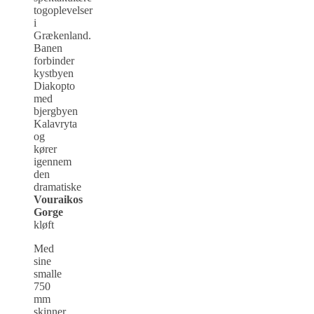
togoplevelser
i
Grækenland.
Banen
forbinder
kystbyen
Diakopto
med
bjergbyen
Kalavryta
og
kører
igennem
den
dramatiske
Vouraikos
Gorge
kløft
Med
sine
smalle
750
mm
skinner