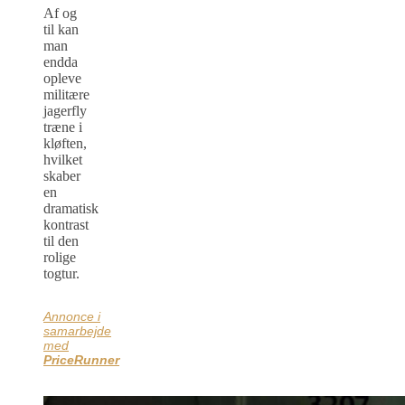
Af og
til kan
man
endda
opleve
militære
jagerfly
træne i
kløften,
hvilket
skaber
en
dramatisk
kontrast
til den
rolige
togtur.
Annonce i
samarbejde
med
PriceRunner