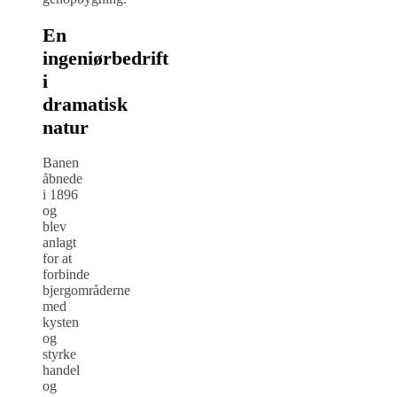
En
ingeniørbedrift
i
dramatisk
natur
Banen
åbnede
i 1896
og
blev
anlagt
for at
forbinde
bjergområderne
med
kysten
og
styrke
handel
og