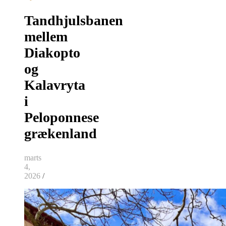
Tandhjulsbanen
mellem
Diakopto
og
Kalavryta
i
Peloponnese
grækenland
marts
4,
2026
/