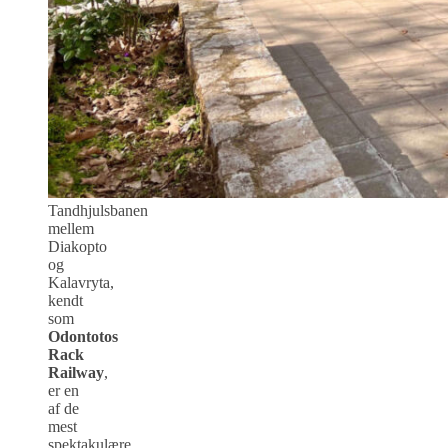
Tandhjulsbanen
mellem
Diakopto
og
Kalavryta,
kendt
som
Odontotos
Rack
Railway
,
er en
af de
mest
spektakulære