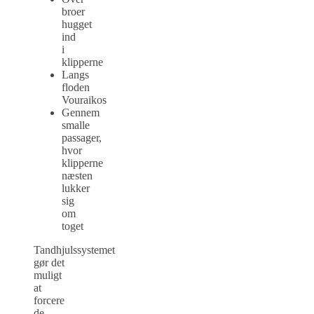
broer
hugget
ind
i
klipperne
Langs
floden
Vouraikos
Gennem
smalle
passager,
hvor
klipperne
næsten
lukker
sig
om
toget
Tandhjulssystemet
gør det
muligt
at
forcere
de