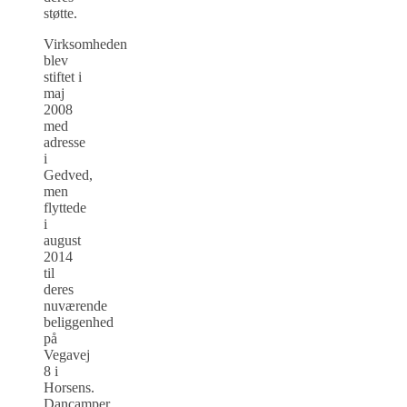
støtte.
Virksomheden
blev
stiftet i
maj
2008
med
adresse
i
Gedved,
men
flyttede
i
august
2014
til
deres
nuværende
beliggenhed
på
Vegavej
8 i
Horsens.
Dancamper