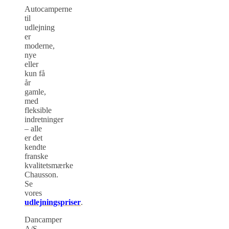
Autocamperne
til
udlejning
er
moderne,
nye
eller
kun få
år
gamle,
med
fleksible
indretninger
– alle
er det
kendte
franske
kvalitetsmærke
Chausson.
Se
vores
udlejningspriser
.
Dancamper
A/S