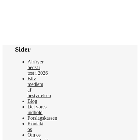
Sider
Airfryer
bedst i
test i 2026
Bliv
medlem
af
bestyrrelsen
Blog
Del vores
indhold
Forslagskassen
Kontakt
os
Om os