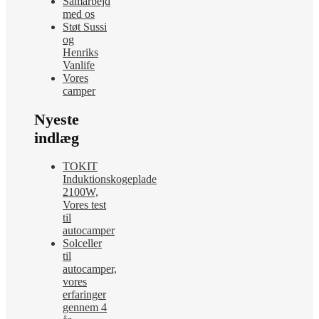
Samarbejd
med os
Støt Sussi
og
Henriks
Vanlife
Vores
camper
Nyeste
indlæg
TOKIT
Induktionskogeplade
2100W,
Vores test
til
autocamper
Solceller
til
autocamper,
vores
erfaringer
gennem 4