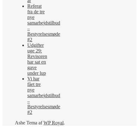
år
Referat
fra de tre
nye
samarbejdstilbud
–
Bestyrelsesmøde
#2
Udgifter
uge 29:
Revisoren
har sat en
gave
under lup
Vi har
fået tre
nye
samarbejdstilbud
–
Bestyrelsesmøde
#2
Ashe Tema af
WP Royal
.