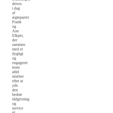
drives
i dag
af
ægteparret
Frank
og
Ane
Elkjær,
der
sammen
med et
dygtigt
og
engageret
team
altid
stræber
efter at
yde
den
bedste
rådgivning
og
service
til