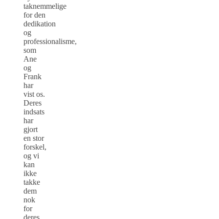
taknemmelige
for den
dedikation
og
professionalisme,
som
Ane
og
Frank
har
vist os.
Deres
indsats
har
gjort
en stor
forskel,
og vi
kan
ikke
takke
dem
nok
for
deres