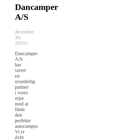
Dancamper
A/S
december
30,
2024
/
Dancamper
A/S
har
været
en
uvurderlig
partner
i vores
rejse
mod at
finde
den
perfekte
autocamper.
Vi er
dybt