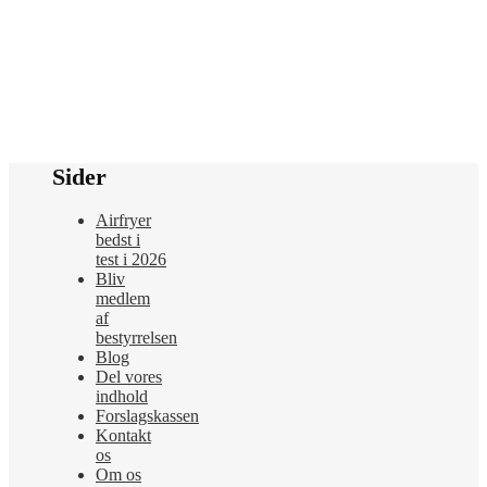
Sider
Airfryer
bedst i
test i 2026
Bliv
medlem
af
bestyrrelsen
Blog
Del vores
indhold
Forslagskassen
Kontakt
os
Om os