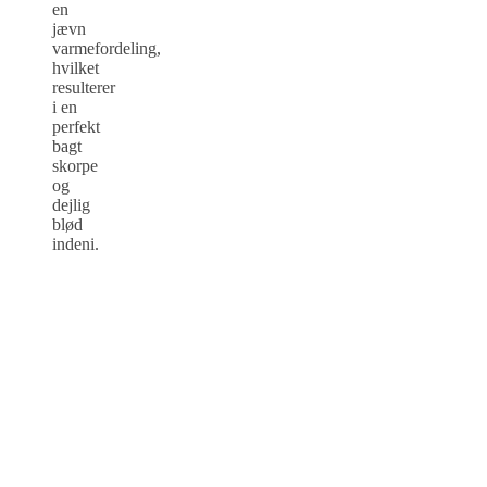
en
jævn
varmefordeling,
hvilket
resulterer
i en
perfekt
bagt
skorpe
og
dejlig
blød
indeni.