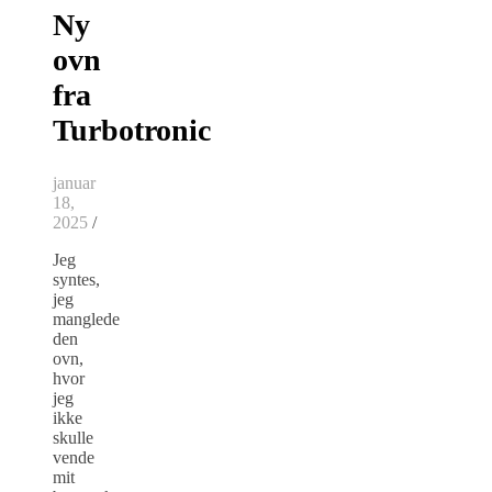
Ny
ovn
fra
Turbotronic
januar
18,
2025
/
Jeg
syntes,
jeg
manglede
den
ovn,
hvor
jeg
ikke
skulle
vende
mit