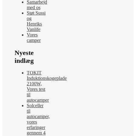
Samarbejd
med os
Støt Sussi
og
Henriks
Vanlife
Vores
camper
Nyeste
indlæg
TOKIT
Induktionskogeplade
2100W,
Vores test
til
autocamper
Solceller
til
autocamper,
vores
erfaringer
gennem 4