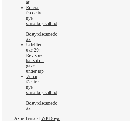
år
Referat
fra de tre
nye
samarbejdstilbud
–
Bestyrelsesmøde
#2
Udgifter
uge 29:
Revisoren
har sat en
gave
under lup
Vi har
fået tre
nye
samarbejdstilbud
–
Bestyrelsesmøde
#2
Ashe Tema af
WP Royal
.