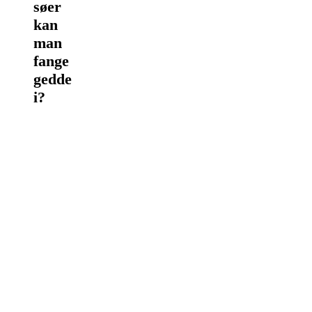
søer
kan
man
fange
gedde
i?