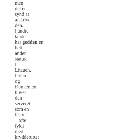
men
det er
synd at
afskrive
den.
I andre
lande
har
gedden
en
helt
anden
status.
I
Litauen,
Polen
og
Rumænien
bliver
den
serveret
som en
festret
– ofte
fyldt
med
krydderurter