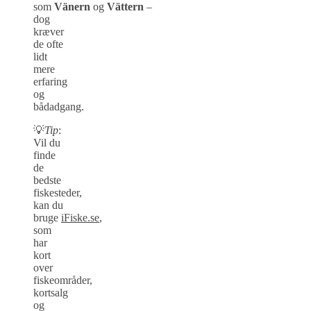
som
Vänern
og
Vättern
–
dog
kræver
de ofte
lidt
mere
erfaring
og
bådadgang.
💡
Tip
:
Vil du
finde
de
bedste
fiskesteder,
kan du
bruge
iFiske.se
,
som
har
kort
over
fiskeområder,
kortsalg
og