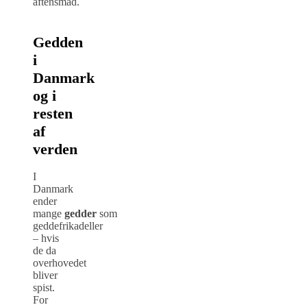
aftensmad.
Gedden
i
Danmark
og i
resten
af
verden
I
Danmark
ender
mange
gedder
som
geddefrikadeller
– hvis
de da
overhovedet
bliver
spist.
For