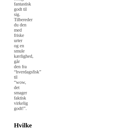
fantastisk
godt til
sig.
Tilbereder
du den
med
friske
urter
og en
smule
kærlighed,
går
den fra
“hverdagsfisk”
til
“wow,
det
smager
faktisk
virkelig
godt!”.
Hvilke