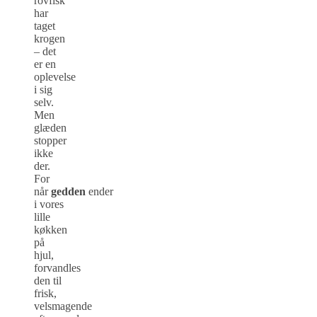
rovfisk
har
taget
krogen
– det
er en
oplevelse
i sig
selv.
Men
glæden
stopper
ikke
der.
For
når
gedden
ender
i vores
lille
køkken
på
hjul,
forvandles
den til
frisk,
velsmagende