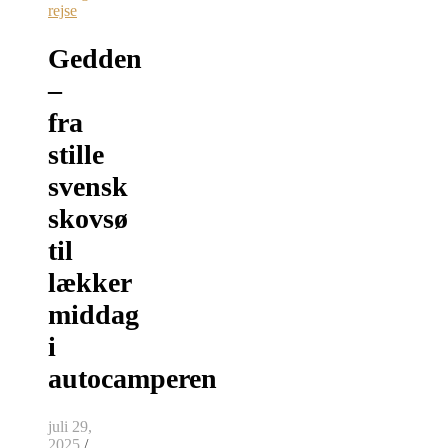
rejse
Gedden
–
fra
stille
svensk
skovsø
til
lækker
middag
i
autocamperen
juli 29,
2025
/