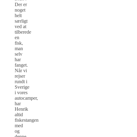
Der er
noget
helt
særligt
ved at
tilberede
en
fisk,
man
selv
har
fanget.
Når vi
rejser
rundt i
Sverige
i vores
autocamper,
har
Henrik
altid
fiskestangen
med
og
denne