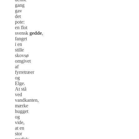
gang
gav
det
pote:
en flot
svensk
gedde
,
fanget
i en
stille
skovsø
omgivet
af
fyrretræer
og
Elge.
At stå
ved
vandkanten,
mærke
hugget
og
vide,
at en
stor