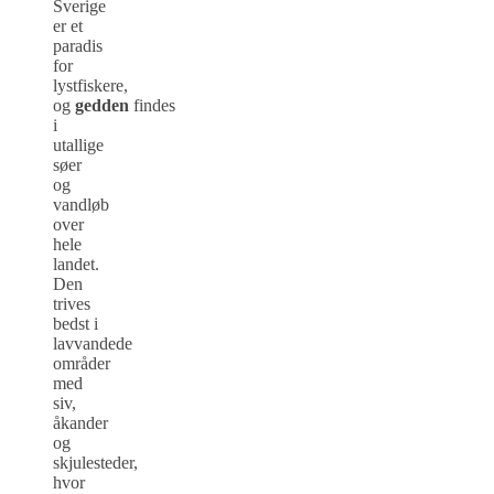
Sverige
er et
paradis
for
lystfiskere,
og
gedden
findes
i
utallige
søer
og
vandløb
over
hele
landet.
Den
trives
bedst i
lavvandede
områder
med
siv,
åkander
og
skjulesteder,
hvor