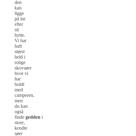
den
kan
ligge
på lur
efter
sit
bytte.
Vi har
haft
størst
held i
rolige
skovsøer
hvor vi
har
holdt
med
camperen,
men
du kan
også
finde
gedden
i
store,
kendte
søer