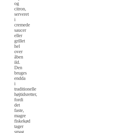
og
citron,
serveret
i
cremede
saucer
eller
grillet
hel
over
åben
ild.
Den
bruges
endda
i
traditionelle
højtidsretter,
fordi
det
faste,
magre
fiskekød
tager
smag