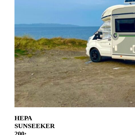
HEPA
SUNSEEKER
200: