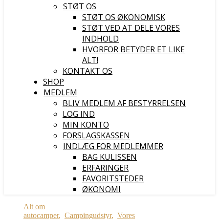
STØT OS
STØT OS ØKONOMISK
STØT VED AT DELE VORES
INDHOLD
HVORFOR BETYDER ET LIKE
ALT!
KONTAKT OS
SHOP
MEDLEM
BLIV MEDLEM AF BESTYRRELSEN
LOG IND
MIN KONTO
FORSLAGSKASSEN
INDLÆG FOR MEDLEMMER
BAG KULISSEN
ERFARINGER
FAVORITSTEDER
ØKONOMI
Alt om
autocamper
,
Campingudstyr
,
Vores