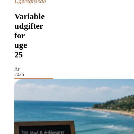
Ugeregnskab
Variable
udgifter
for
uge
25
År
2026