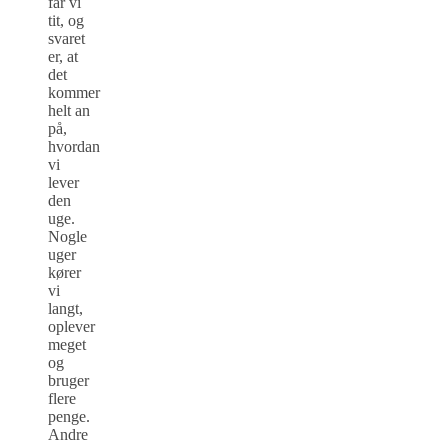
får vi
tit, og
svaret
er, at
det
kommer
helt an
på,
hvordan
vi
lever
den
uge.
Nogle
uger
kører
vi
langt,
oplever
meget
og
bruger
flere
penge.
Andre