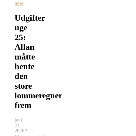
rejse
Udgifter
uge
25:
Allan
måtte
hente
den
store
lommeregner
frem
juni
21,
2026
/