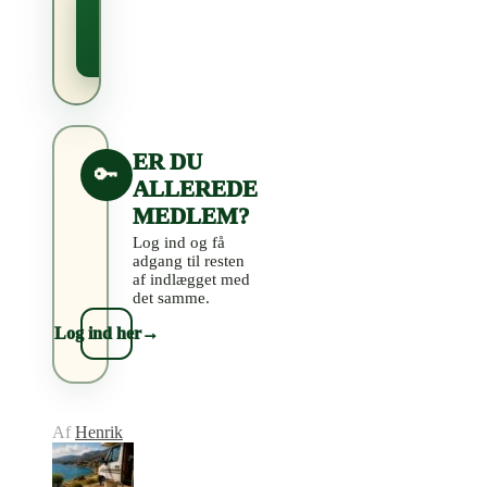
Bliv
medlem
→
i dag
ER DU
🔑
ALLEREDE
MEDLEM?
Log ind og få
adgang til resten
af indlægget med
det samme.
Log ind her
→
Af
Henrik