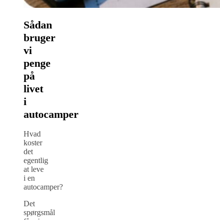
Sådan
bruger
vi
penge
på
livet
i
autocamper
Hvad
koster
det
egentlig
at leve
i en
autocamper?
Det
spørgsmål