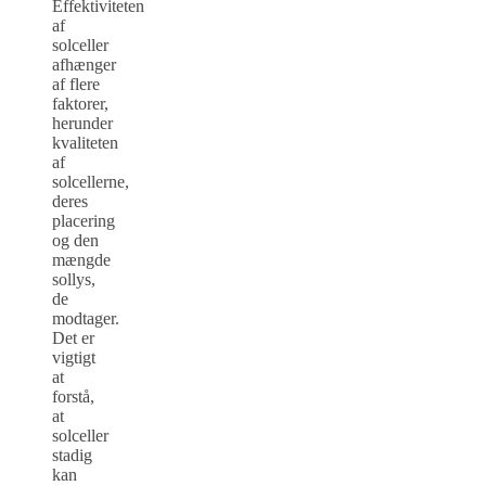
Effektiviteten
af
solceller
afhænger
af flere
faktorer,
herunder
kvaliteten
af
solcellerne,
deres
placering
og den
mængde
sollys,
de
modtager.
Det er
vigtigt
at
forstå,
at
solceller
stadig
kan