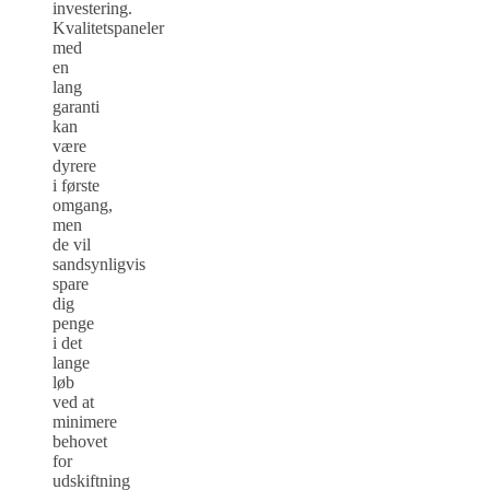
investering.
Kvalitetspaneler
med
en
lang
garanti
kan
være
dyrere
i første
omgang,
men
de vil
sandsynligvis
spare
dig
penge
i det
lange
løb
ved at
minimere
behovet
for
udskiftning