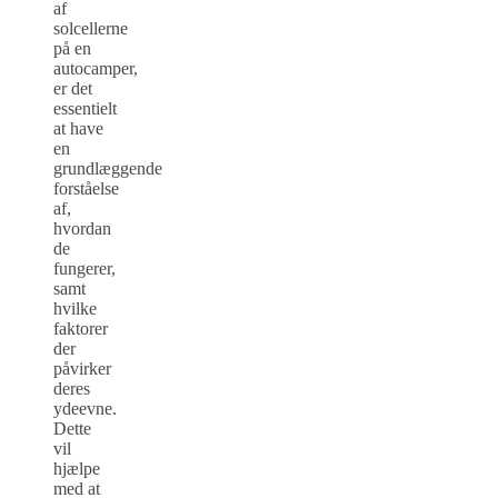
af
solcellerne
på en
autocamper,
er det
essentielt
at have
en
grundlæggende
forståelse
af,
hvordan
de
fungerer,
samt
hvilke
faktorer
der
påvirker
deres
ydeevne.
Dette
vil
hjælpe
med at