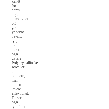
kendt
for
deres
høje
effektivitet
og
gode
ydeevne
i svagt
lys,
men
de er
også
dyrere.
Polykrystallinske
solceller
er
billigere,
men
har en
lavere
effektivitet.
Der er
også
tyndfilm