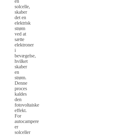
en
solcelle,
skaber
det en
elektrisk
strøm
ved at
sætte
elektroner
i
bevægelse,
hvilket
skaber
en
strøm.
Denne
proces
kaldes
den
fotovoltaiske
effekt.
For
autocampere
er
solceller