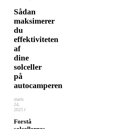
Sådan
maksimerer
du
effektiviteten
af
dine
solceller
på
autocamperen
marts
24,
2025
/
Forstå
solcellernes