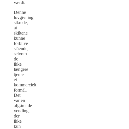
værdi.
Denne
lovgivning
sikrede,
at
skiltene
kunne
forblive
stående,
selvom
de
ikke
længere
tjente
et
kommercielt
formål.
Det
var en
afgørende
vending,
der
ikke
kun