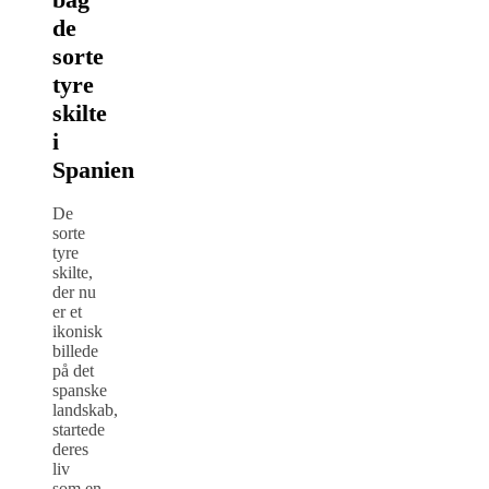
de
sorte
tyre
skilte
i
Spanien
De
sorte
tyre
skilte,
der nu
er et
ikonisk
billede
på det
spanske
landskab,
startede
deres
liv
som en