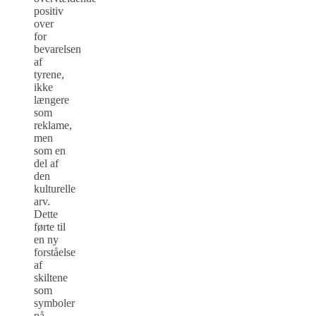
positiv
over
for
bevarelsen
af
tyrene,
ikke
længere
som
reklame,
men
som en
del af
den
kulturelle
arv.
Dette
førte til
en ny
forståelse
af
skiltene
som
symboler
på