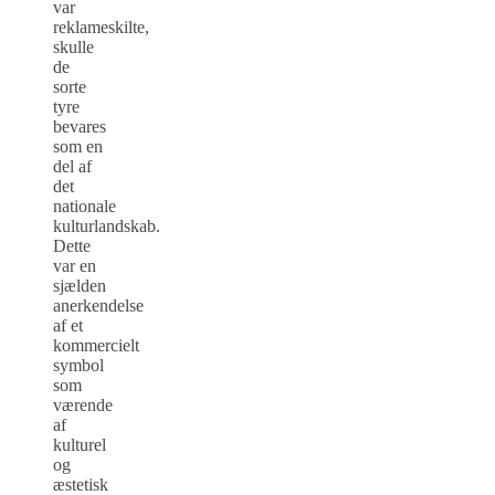
var
reklameskilte,
skulle
de
sorte
tyre
bevares
som en
del af
det
nationale
kulturlandskab.
Dette
var en
sjælden
anerkendelse
af et
kommercielt
symbol
som
værende
af
kulturel
og
æstetisk