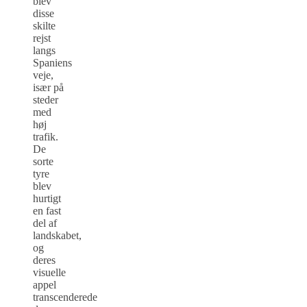
blev
disse
skilte
rejst
langs
Spaniens
veje,
især på
steder
med
høj
trafik.
De
sorte
tyre
blev
hurtigt
en fast
del af
landskabet,
og
deres
visuelle
appel
transcenderede