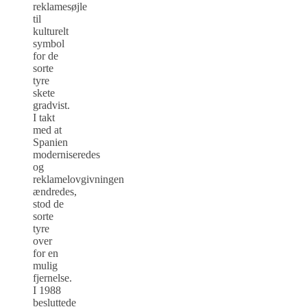
reklamesøjle
til
kulturelt
symbol
for de
sorte
tyre
skete
gradvist.
I takt
med at
Spanien
moderniseredes
og
reklamelovgivningen
ændredes,
stod de
sorte
tyre
over
for en
mulig
fjernelse.
I 1988
besluttede