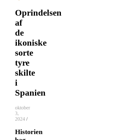
Oprindelsen
af
de
ikoniske
sorte
tyre
skilte
i
Spanien
oktober
3,
2024
/
Historien
bag