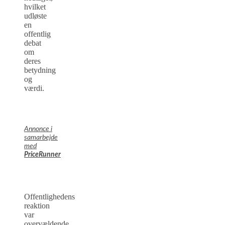
hvilket
udløste
en
offentlig
debat
om
deres
betydning
og
værdi.
Annonce i
samarbejde
med
PriceRunner
Offentlighedens
reaktion
var
overvældende