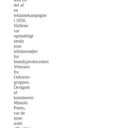
del af
en
reklamekampagne
i 1956.
Skiltene
var
oprindeligt
tænkt
som
reklamesøjler
for
brandyproducenten
Veterano
fra
Osborne-
gruppen.
Designet
af
kunstneren
Manolo
Prieto,
var de
store
sorte