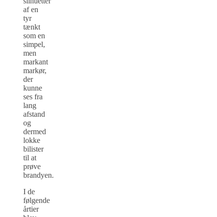
silhuetter
af en
tyr
tænkt
som en
simpel,
men
markant
markør,
der
kunne
ses fra
lang
afstand
og
dermed
lokke
bilister
til at
prøve
brandyen.
I de
følgende
årtier