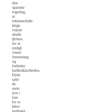
den
spanske
regering,
at
reklameskilte
langs
vejene
skulle
fjernes
for at
undgå
visuel
forurening
og
forbedre
trafiksikkerheden.
Dette
satte
de
sorte
tyre i
fare
for at
blive
nedtaget,