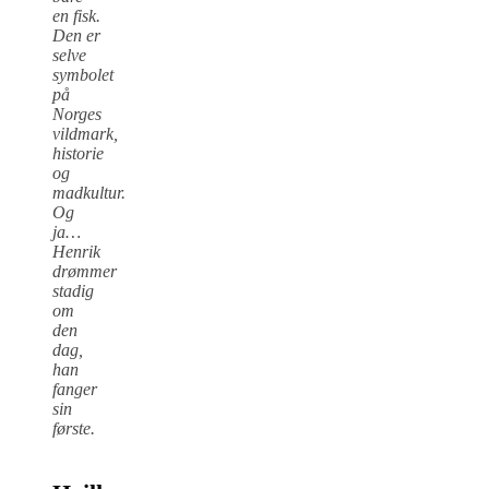
en fisk.
Den er
selve
symbolet
på
Norges
vildmark,
historie
og
madkultur.
Og
ja…
Henrik
drømmer
stadig
om
den
dag,
han
fanger
sin
første.