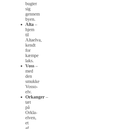
bugter
sig
gennem
byen.
Alta
–
hjem
til
Altaelva,
kendt
for
kæmpe
laks.
Voss
–
med
den
smukke
Vosso-
elv.
Orkanger
–
tæt
på
Orkla-
elven,
et
af