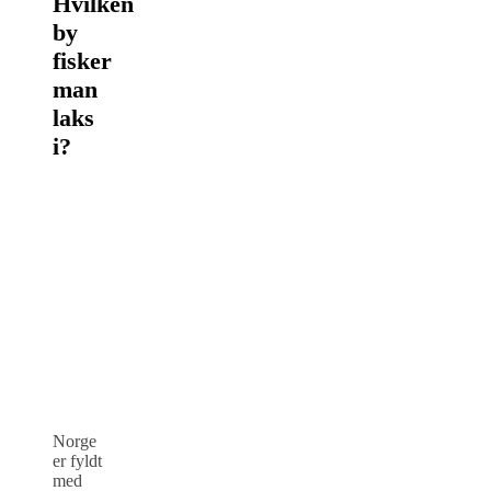
Hvilken
by
fisker
man
laks
i?
Norge
er fyldt
med