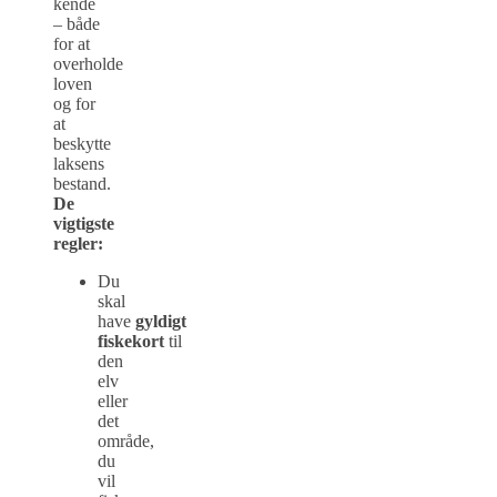
kende
– både
for at
overholde
loven
og for
at
beskytte
laksens
bestand.
De
vigtigste
regler:
Du
skal
have
gyldigt
fiskekort
til
den
elv
eller
det
område,
du
vil