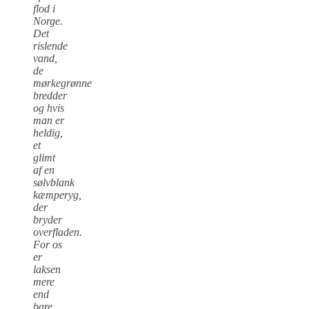
flod i
Norge.
Det
rislende
vand,
de
mørkegrønne
bredder
og hvis
man er
heldig,
et
glimt
af en
sølvblank
kæmperyg,
der
bryder
overfladen.
For os
er
laksen
mere
end
bare