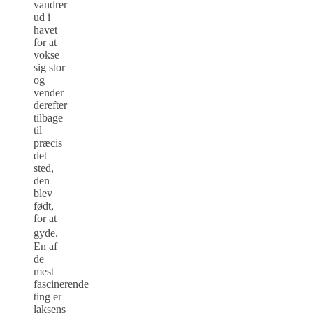
vandrer
ud i
havet
for at
vokse
sig stor
og
vender
derefter
tilbage
til
præcis
det
sted,
den
blev
født,
for at
gyde.
En af
de
mest
fascinerende
ting er
laksens