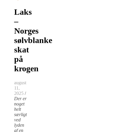
Laks
–
Norges
sølvblanke
skat
på
krogen
august
11,
2025
/
Der er
noget
helt
særligt
ved
lyden
af en