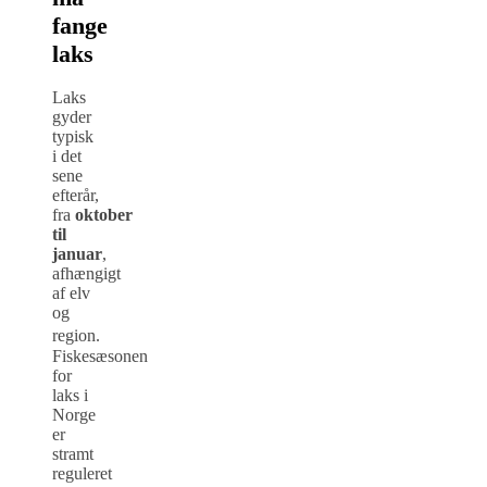
fange
laks
Laks
gyder
typisk
i det
sene
efterår,
fra
oktober
til
januar
,
afhængigt
af elv
og
region.
Fiskesæsonen
for
laks i
Norge
er
stramt
reguleret