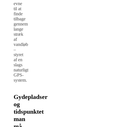
evne
til at
finde
tilbage
gennem
lange
stræk
af
vandløb
–
styret
af en
slags
naturligt
GPS-
system.
Gydepladser
og
tidspunktet
man
må