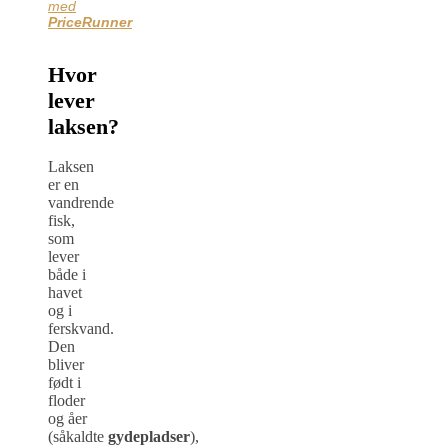
med
PriceRunner
Hvor
lever
laksen?
Laksen
er en
vandrende
fisk,
som
lever
både i
havet
og i
ferskvand.
Den
bliver
født i
floder
og åer
(såkaldte
gydepladser
),