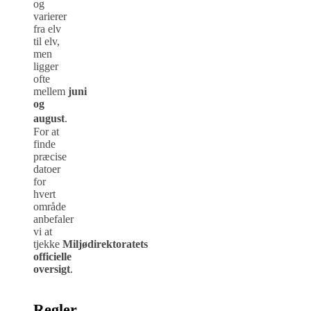
og
varierer
fra elv
til elv,
men
ligger
ofte
mellem
juni
og
august
.
For at
finde
præcise
datoer
for
hvert
område
anbefaler
vi at
tjekke
Miljødirektoratets
officielle
oversigt
.
Regler