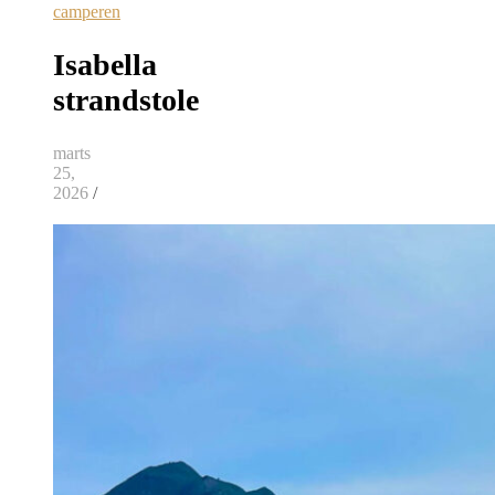
camperen
Isabella
strandstole
marts
25,
2026
/