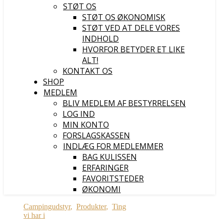
STØT OS
STØT OS ØKONOMISK
STØT VED AT DELE VORES
INDHOLD
HVORFOR BETYDER ET LIKE
ALT!
KONTAKT OS
SHOP
MEDLEM
BLIV MEDLEM AF BESTYRRELSEN
LOG IND
MIN KONTO
FORSLAGSKASSEN
INDLÆG FOR MEDLEMMER
BAG KULISSEN
ERFARINGER
FAVORITSTEDER
ØKONOMI
Campingudstyr
,
Produkter
,
Ting
vi har i