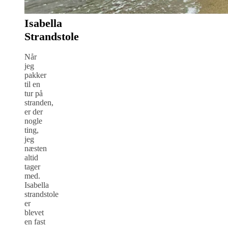
Isabella
Strandstole
Når
jeg
pakker
til en
tur på
stranden,
er der
nogle
ting,
jeg
næsten
altid
tager
med.
Isabella
strandstole
er
blevet
en fast