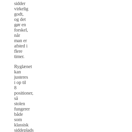
sidder
virkelig
godt,
og det
gør en
forskel,
når
man er
afsted i
flere
timer.
Ryglænet
kan
justeres
i op til
8
positioner,
så
stolen
fungerer
både
som
klassisk
siddeplads