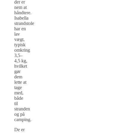
der er
nem at
håndtere.
Isabella
strandstole
har en
lav
vægt,
typisk
omkring
3,5–
4,5 kg,
hvilket
gør
dem
lette at
tage
med,
både
til
stranden
og på
camping.
De er