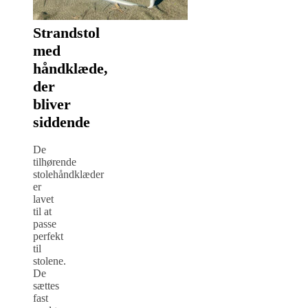
Strandstol
med
håndklæde,
der
bliver
siddende
De
tilhørende
stolehåndklæder
er
lavet
til at
passe
perfekt
til
stolene.
De
sættes
fast