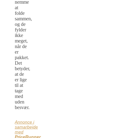
nemme
at
folde
sammen,
og de
fylder
ikke
meget,
når de
er
pakket.
Det
betyder,
at de
er lige
til at
tage
med
uden
besvær.
Annonce i
samarbejde
med
PriceRunner