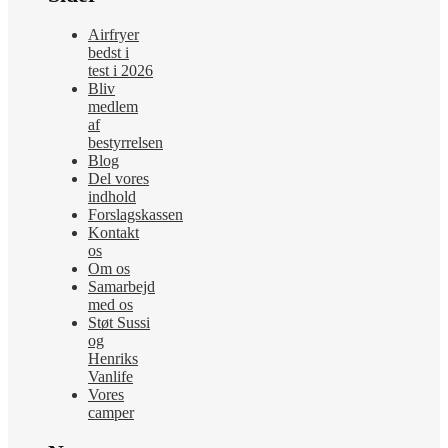
Airfryer
bedst i
test i 2026
Bliv
medlem
af
bestyrrelsen
Blog
Del vores
indhold
Forslagskassen
Kontakt
os
Om os
Samarbejd
med os
Støt Sussi
og
Henriks
Vanlife
Vores
camper