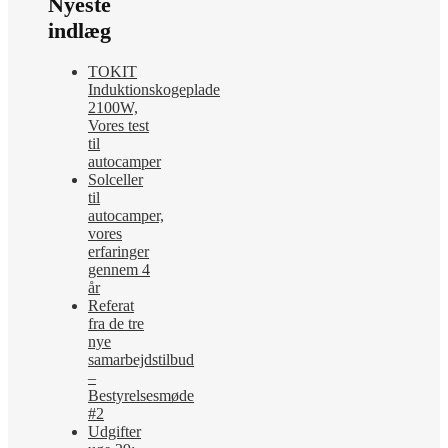
Nyeste
indlæg
TOKIT
Induktionskogeplade
2100W,
Vores test
til
autocamper
Solceller
til
autocamper,
vores
erfaringer
gennem 4
år
Referat
fra de tre
nye
samarbejdstilbud
–
Bestyrelsesmøde
#2
Udgifter