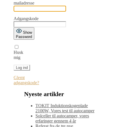
mailadresse
Adgangskode
Show
Password
Husk
mig
Glemt
adgangskode?
Nyeste artikler
TOKIT Induktionskogeplade
2100W, Vores test til autocamper
Solceller til autocamper, vores
erfaringer gennem 4 år
Referat fra de tre nye