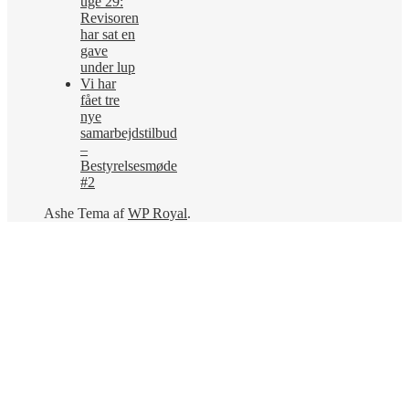
uge 29:
Revisoren
har sat en
gave
under lup
Vi har
fået tre
nye
samarbejdstilbud
–
Bestyrelsesmøde
#2
Ashe Tema af
WP Royal
.